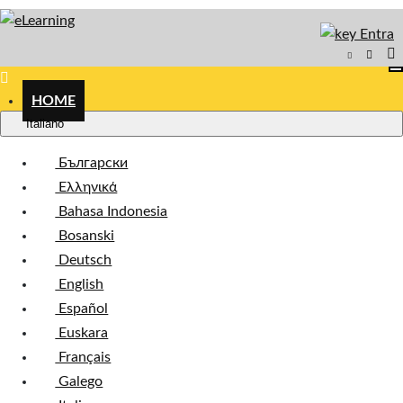
Entra
T
n
HOME
Italiano
Български
Ελληνικά
Bahasa Indonesia
Bosanski
Deutsch
English
Español
Euskara
Français
Galego