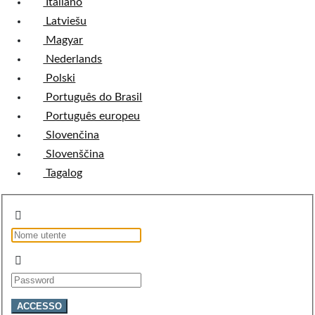
Italiano
Latviešu
Magyar
Nederlands
Polski
Português do Brasil
Português europeu
Slovenčina
Slovenščina
Tagalog
ACCESSO